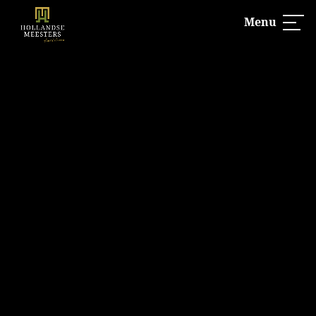
Menu
UITVERKOCHT!
Hollandse Meesters is 100% verkocht
Lees meer