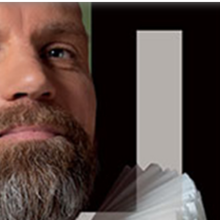
UITVERKOCHT!
Hollandse Meesters i
verkocht
Lees meer