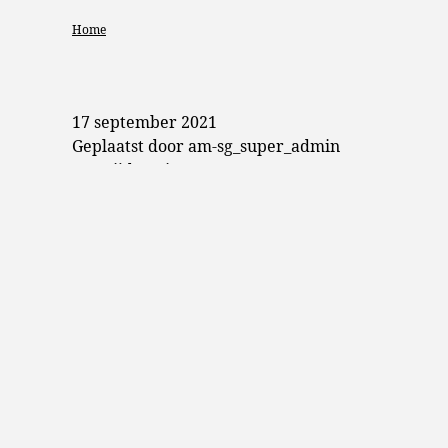
Home
17 september 2021
Geplaatst door am-sg_super_admin
Leestijd 1 min
Volg ons