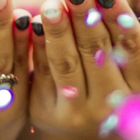
UITVERKOCHT!
Hollandse Meesters i
verkocht
Lees meer