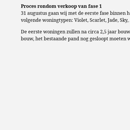
Proces rondom verkoop van fase 1
31 augustus gaan wij met de eerste fase binnen h
volgende woningtypen: Violet, Scarlet, Jade, Sky, 
De eerste woningen zullen na circa 2,5 jaar bou
bouw, het bestaande pand nog gesloopt moeten 
Bij de start van de verkoop zullen alle stukken m
wij dan weten wanneer er een moment is om vrage
de buurt van het toekomstige project zijn. Wil je
en ontvang als eerste deze informatie.
Bij het inschrijven op de bouwnummer(s) van jou
te voegen waaruit blijkt dat je de woning van je
uit eigen middelen. Kandidaten met een dergelij
die deze verklaring niet aanleveren. Na het slui
je bent ingeloot. Indien je ingeloot bent, wordt 
één van de makelaars.
Proces rondom verkoop van fase 2