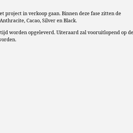
et project in verkoop gaan. Binnen deze fase zitten de
Anthracite, Cacao, Silver en Black.
wtijd worden opgeleverd. Uiteraard zal vooruitlopend op d
worden.
et betrekking tot de verkoop online te vinden zijn. Ook late
n te stellen aan het verkoopteam. Dit zal op een locatie 
 hierbij aanwezig zijn?
Schrijf je dan in als belangstellende
w voorkeur vragen wij je ook een financiële verklaring to
 voorkeur(en) ook daadwerkelijk kunt financieren, al dan ni
ke financiële verklaring krijgen voorkeur boven kandidate
ten van de inschrijftermijn weet je na ongeveer één week of
je veelal de volgende week, uitgenodigd voor een gesprek bi