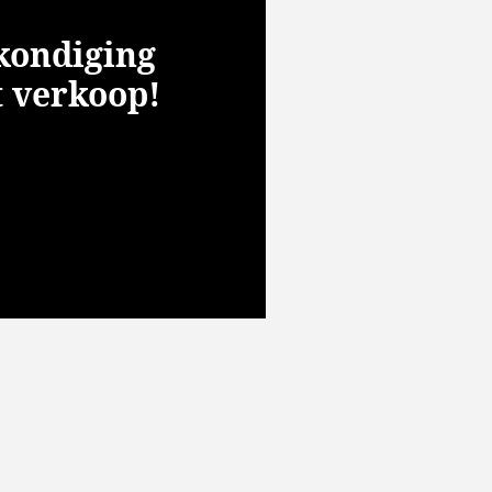
kondiging
t verkoop!