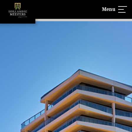
Menu
UITVERKOCHT!
Hollandse Meesters is 100% verkocht
Lees meer