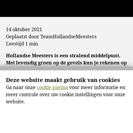
14 oktober 2021
Geplaatst door TeamHollandseMeesters
Leestijd 1 min
Hollandse Meesters is een stralend middelpunt.
Met levendig groen op de gevels kun je rekenen op
hoge kijkcijfers! Veel architecten tekenen
gebouwen. Rijnboutt Architecten tekent liever
Deze website maakt gebruik van cookies
blikvangers. Gebouwen waar je even voor stil
Ga naar onze
cookie pagina
voor meer informatie en
staat. Of in ieder geval voor omkijkt als je er
meer controle over uw cookie instellingen voor onze
langs loopt. Hollandse Meesters is er een goed
website.
voorbeeld van. Niet het enige voorbeeld van het
bureau trouwens in Amstelveen. Kijk maar naar
het project Up Mountain, een project dat ook al
zo’n eyecatcher is: een multifunctioneel complex